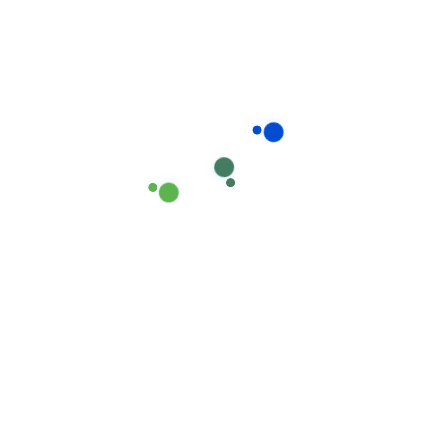
O método garante limpeza uniforme em toda a
superfície, inclusive em áreas verticais de difícil
acesso.
Benefícios diretos para o operador do
terminal.
Manutenção preventiva do sistema de pintura
Redução de custos com repintura antecipada
Menor tempo de parada do tanque
Operação mais segura e organizada
Melhoria imediata da imagem da planta